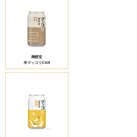
麹醇堂
米マッコリCAN