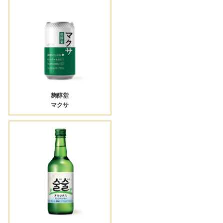
麹醇堂
マクサ