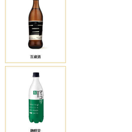
百歳酒
麹醇堂