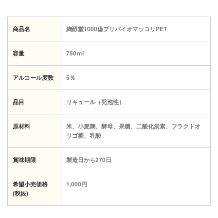
商品名
麹醇堂1000億プリバイオマッコリPET
容量
750ｍl
アルコール度数
5％
品目
リキュール（発泡性）
原材料
米、小麦麹、酵母、果糖、二酸化炭素、フラクトオ
リゴ糖、乳酸
賞味期限
製造日から270日
希望小売価格
1,000円
(税抜)