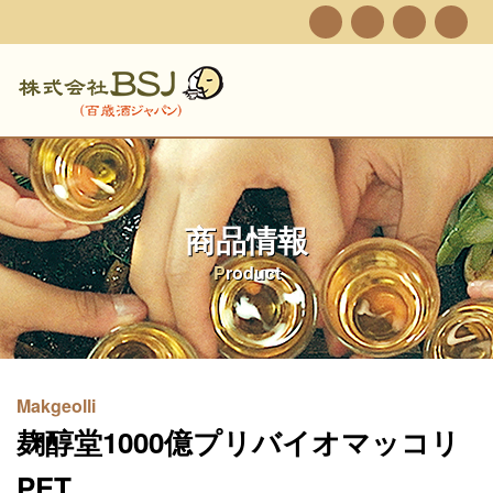
商品情報
Product
Makgeolli
麹醇堂1000億プリバイオマッコリ
PET